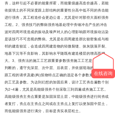
夯，这样引起不必要的能量挥霍，而能量级越高造价越高，若能
依据填土的不同深度跟上部结构的重要性分高中低不同的夯击能
进行强夯，其工程造价会更趋公道，尤其是针对那些大面积强夯
工程。2、强夯技巧的弊病强夯地基处理中夯锤冲击产生的冲击
波对四周环境造成的振动及噪声对人的心理影响跟环境振动沾染
是该技巧不可忽视的弊病。尤其是在四周建造群比较密集或与相
邻的建造较近，会造成四周建造物的轻微裂缝、抹灰脱落开裂、
地基下沉等不良影响，其影响水平随既有建造楼层的增高而增
大。3、强夯法的施工工艺跟重要参数强夯施工工艺是通过试夯
判断的，遵守先深层、次中层、后表层，并依据现场的地质前提
在线咨询
跟工程的请求及建(构)筑物特点正确的选定各个参数来判断相应
的工艺及参数。为达到幻想的加固后果，设计工艺夯击遍数个别
为2~4遍，尤其是高能级强夯个别采取三到四遍成夯施工工艺。
高能级强夯主夯点重要是加固深层土层，中能级强夯进行间夯或
者复打，夯点在主夯点之间或在主夯点上复打以便加固中层土，
而低能级强夯进行满分，目标是夯实表层松土。