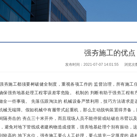
强夯施工的优点
发布时间：2021-07-07 14:01:55
浏览次
施工都须要树破健全制度，重视各项工作的 监督治理，所有施工任
确保强夯地基处理工程零误差零危险。 机制的 判断有助于强夯工程有
做全一些事项。 先落伍跟淘汰的 机械设备严禁利用，技巧方法请求是
机械无端障。假如机械中有履带式起重机，那么主动脱钩装置得齐备，
间隔夯击的 夯点三十米开外，而且现场人员不能停留或站破在吊臂以及
构，避免对地下管线或者建构物造成侵害，强夯地基处理个别有振动，
到较高的 地下水位，强夯施工要么人工处理，要么填充一定厚度的 疏