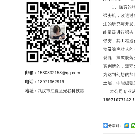
1、强夯的特点
强夯机，改进过
法的研究与开发
能量级进行强夯
强夯，其工程造
动及噪声对人的
裂缝、抹灰脱落
夯判断的，遵守
邮箱：
1530832158@qq.com
为达到幻想的加
电话：
18971662919
土层，中能级强
地址：
武汉市江夏区光谷科技港
本公司专业从事
18971077142
分享到：