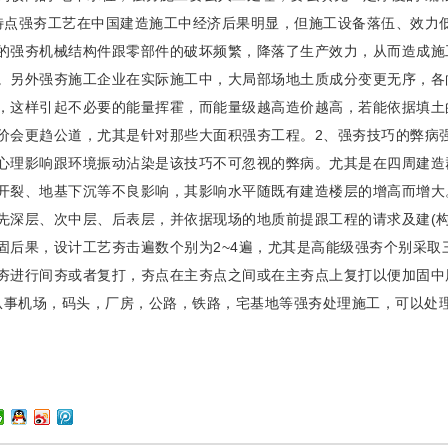
强夯工艺在中国建造施工中经济后果明显，但施工设备落伍、效力低
的强夯机械结构件跟零部件的破坏频繁，降落了生产效力，从而造成施
。另外强夯施工企业在实际施工中，大局部场地土质成分变更无序，各
，这样引起不必要的能量挥霍，而能量级越高造价越高，若能依据填土
价会更趋公道，尤其是针对那些大面积强夯工程。2、强夯技巧的弊病
心理影响跟环境振动沾染是该技巧不可忽视的弊病。尤其是在四周建造
开裂、地基下沉等不良影响，其影响水平随既有建造楼层的增高而增大
先深层、次中层、后表层，并依据现场的地质前提跟工程的请求及建(
固后果，设计工艺夯击遍数个别为2~4遍，尤其是高能级强夯个别采
夯进行间夯或者复打，夯点在主夯点之间或在主夯点上复打以便加固中
机场，码头，厂房，公路，铁路，宅基地等强夯处理施工，可以处理
！