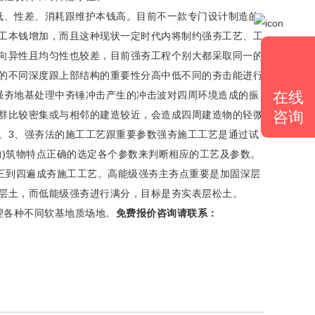
、性差、消耗跟维护本钱高。目前不一款专门设计制造的
工本钱增加，而且这种现状一定时代内将制约强夯工艺、工
向异性且均匀性也较差，目前强夯工程个别大都采取同一的
的不同深度跟上部结构的重要性分高中低不同的夯击能进行
在线
强夯地基处理中夯锤冲击产生的冲击波对四周环境造成的振
咨询
群比较密集或与相邻的建造较近，会造成四周建造物的轻微
。3、强夯法的施工工艺跟重要参数强夯施工工艺是通过试
构)筑物特点正确的选定各个参数来判断相应的工艺及参数。
取三到四遍成夯施工工艺。高能级强夯主夯点重要是加固深层
层土，而低能级强夯进行满分，目标是夯实表层松土。
各种不同软基地质场地。
免费报价咨询请联系：